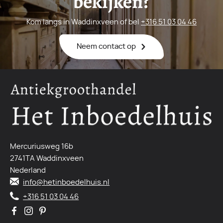
bekijken?
Kom langs in Waddinxveen of bel
+316 51 03 04 46
Neem contact op
Mercuriusweg 16b
2741TA Waddinxveen
Nederland
info@hetinboedelhuis.nl
+316 51 03 04 46