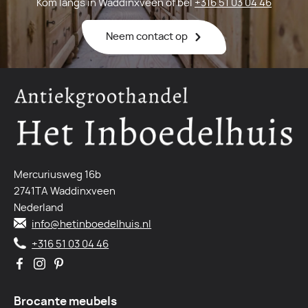
Kom langs in Waddinxveen of bel
+316 51 03 04 46
Neem contact op
Mercuriusweg 16b
2741TA Waddinxveen
Nederland
info@hetinboedelhuis.nl
+316 51 03 04 46
Brocante meubels