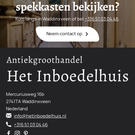
spekkasten bekijken?
Kom langs in Waddinxveen of bel
+316 51 03 04 46
.
Neem contact op
Mercuriusweg 16b
2741TA Waddinxveen
Nederland
info@hetinboedelhuis.nl
+316 51 03 04 46